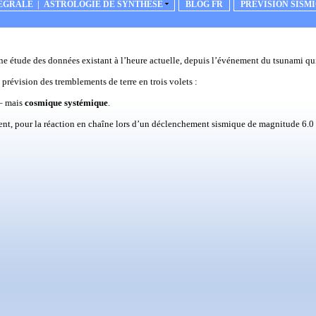
EGRALE | ASTROLOGIE DE SYNTHESE
BLOG FR
PREVISION SISM
une étude des données existant à l’heure actuelle, depuis l’événement du tsunami q
prévision des tremblements de terre en trois volets :
 – mais
cosmique systémique
.
ent, pour la réaction en chaîne lors d’un déclenchement sismique de magnitude 6.0 et