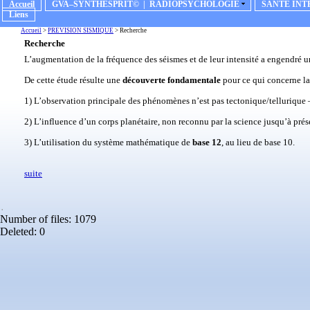
Accueil
GVA–SYNTHESPRIT© | RADIOPSYCHOLOGIE
SANTE INT
Liens
Accueil
>
PREVISION SISMIQUE
> Recherche
Recherche
L’augmentation de la fréquence des séismes et de leur intensité a engendré 
De cette étude résulte une
découverte fondamentale
pour ce qui concerne la 
1) L’observation principale des phénomènes n’est pas tectonique/tellurique
2) L’influence d’un corps planétaire, non reconnu par la science jusqu’à prés
3) L’utilisation du système mathématique de
base 12
, au lieu de base 10.
suite
.
Number of files: 1079
Deleted: 0