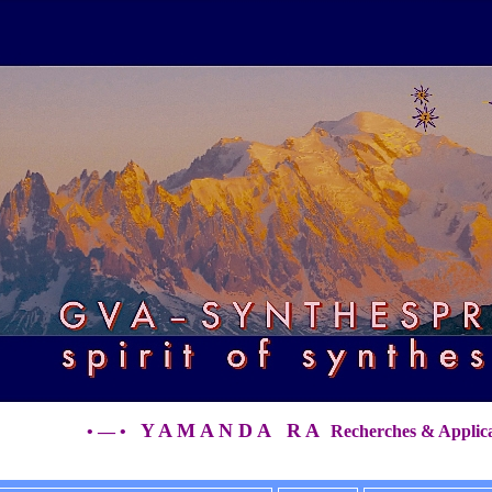
Y A M A N D A R A
• — •
Recherches & Applica