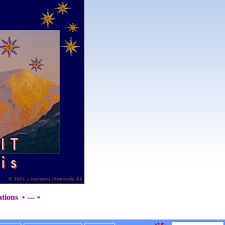
tions
• — •